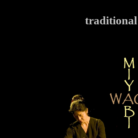
tr
aditiona