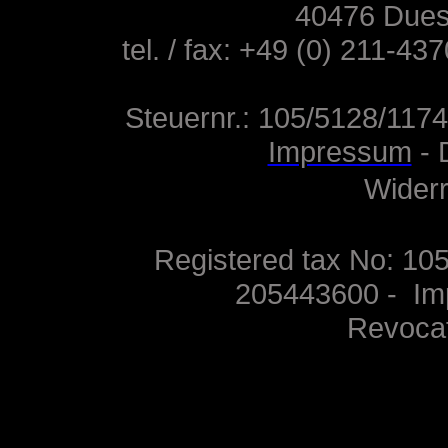
40476 Dues
tel. / fax: +49 (0) 211-4
Steuernr.:
105/5128/1174
Impressum
-
Widerr
Registered tax No: 10
205443600
-
I
m
Revocat