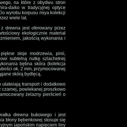
owego, na które z obydwu stron
ira-daiko w tradycyjnej optyce
 Do wyrobu korpusu miya kolekcji
ez wiele lat.
 z drewna jest oferowany przez
rtościowy ekologicznie materiał
zmieniem, jakością wykonania i
iękne słoje modrzewia, pinii,
wi subtelną nutkę szlachetnej
konania bębna skóra (kolekcja
rubości ok. 2 mm, przymocowanej
ągane skórą bydlęcą.
ułatwiają transport i dodatkowo
z czarnej, powlekanej proszkowo
 zamocowany żelazny pierścień o
wałka drewna bukowego i jest
a błony bębenkowej stosuje się
cyjnym japońskim napięciem liny