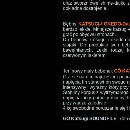
oraz sworzniowe shime-daiko z
dokładne dostrojenie.
Bębny
KATSUGI-/
OKEDO-Dai
bardzo lekkie. Mniejsze katsug
grać po obydwu stronach.
Do bębnów katsugi- i okedo-da
stojaki. Do produkcji tych bę
bawełnianych. Lekki rodzaj 
czerwonym lakierem.
Ten nowy mały bębenek
GŌ
KA
Gra się na nim najczęściej popr
napięcia lin stanowi on swego r
intensywny i wyraźny, który prz
Stabilny korpus z wytrzymałeg
napięcia przy pomocy mocnych l
przy wadze zaledwie
4
kg swobodne poruszanie się i 
G
Ō
Katsugi
SOUNDFILE
(ten