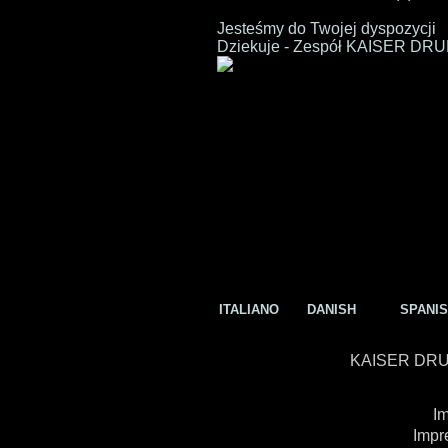
Jesteśmy do Twojej dyspozycji
Dziekuje - Zespół KAISER DR
ITALIANO
DANISH
SPANI
KAISER DR
I
I
mpr