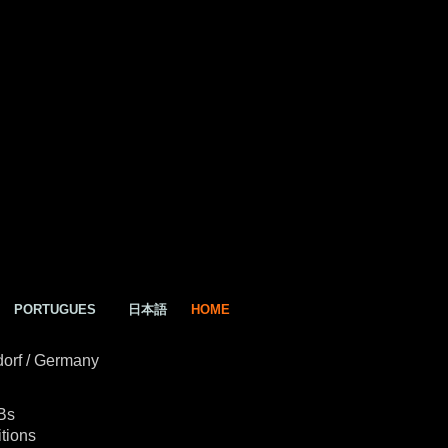
PORTUGUES
日本語
HOME
orf / Germany
Bs
tions