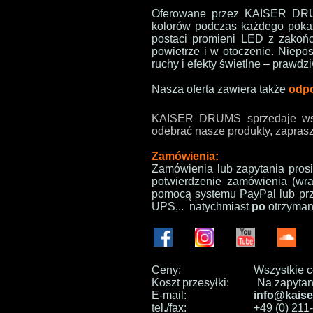
Oferowane przez KAISER DR
kolorów podczas każdego pokaz
postaci promieni LED z zakońc
powietrze i w otoczenie. Niepo
ruchy i efekty świetlne – praw
Nasza oferta zawiera także
odpo
KAISER DRUMS
sprzedaje wsz
odebrać nasze produkty, zapras
Zamówienia:
Zamówienia lub zapytania pros
potwierdzenie zamówienia (wra
pomocą systemu PayPal lub pr
UPS,..
natychmiast
po
otrzymani
Ceny:
Wszystkie 
Koszt przesyłki:
Na zapytan
E-mail:
info@kaise
tel./fax:
+49 (0) 21