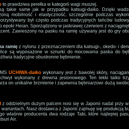
o
to prawdziwa perełka w kategorii wagi muszej.
są takie same jak w przypadku katsugi-daiko. Dzięki wad
czoną mobilność i elastyczność, szczególnie podczas wyko
ykorzystywany był często podczas tradycyjnych tańców ludo
go epoki Heian
. Sporządzony w jaskrawej czerwieni z naciągnię
akcent. Zawieszony na pasku na ramię używany jest do gry ob
na ramię
z nylonu z przeznaczeniem dla
katsugi-, okedo- i de
końce są wyposażone w sznurki do mocowania paska do bę
liwia tradycyjne obustronne bębnienie.
UMS
UCHIWA-daiko
wykonany jest z bawolej skóry, naciąga
uchwyt wykonany z drewna jesionowego. Ten lekki taiko trz
rza on unikalne brzmienie i zapewnia bębniarzowi dużą swobo
I
z oddzielnym dużym palcem nosi się w Japonii nadal przy wi
u wariantach. Nasz dostawca z Japonii zajmuję się produkcją but
ego właśnie producenta dwa rodzaje Tabi, które najlepiej pas
suri Air.