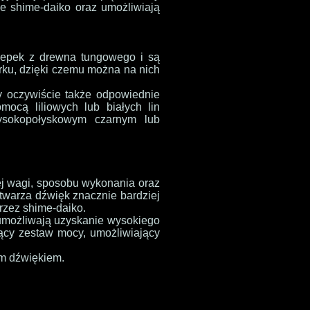
e shime-daiko oraz umożliwiają
lepek z drewna tungowego i są
rku, dzięki czemu można na nich
 oczywiście także odpowiednie
mocą liliowych lub białych lin
wysokopołyskowym czarnym lub
iej wagi, sposobu wykonania oraz
ytwarza dźwięk znacznie bardziej
rzez shime-daiko.
umożliwają uzyskanie wysokiego
jący zestaw mocy, umożliwiający
ym dźwiękiem.