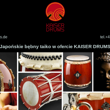
s.de
tel.+
Japo
ńskie bębny taiko w ofercie KAISER
DRUM