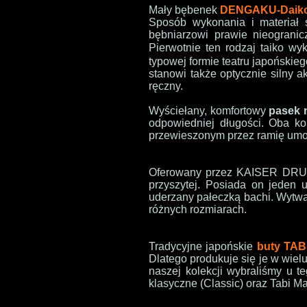
M
ały bębenek
DENGAKU-Daik
Sposób wykonania i materiał 
bębniarzowi prawie nieograni
Pierwotnie ten rodzaj taiko w
typowej formie teatru japońskie
stanowi także optycznie silny 
ręczny.
Wyściełany, komfortowy
pasek 
odpowiedniej długości. Oba 
przewieszonym przez ramię umoż
Oferowany przez KAISER DR
przyszytej. Posiada on jeden 
uderzany pałeczką bachi. Wytwa
różnych rozmiarach.
Tradycyjne japońskie
buty TAB
Dlatego produkuje się je w wiel
naszej kolekcji wybraliśmy u t
klasyczne (Classic) oraz Tabi Mat