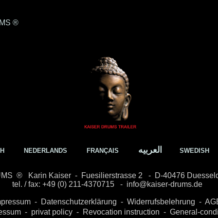
UMS ®
العربیه
SH
NEDERLANDS
FRANÇAIS
SWEDISH
UMS
®
Karin Kaiser
-
Fuesilierstrasse 2
-
D-40476 Duesseld
tel. / fax: +49 (0) 211-4370715 -
info@kaiser-drums.de
mpressum
-
Datenschut
zerklärung
-
Widerrufsbelehrung
-
AG
essu
m
-
privat policy
-
Revocation instruction
-
General-condi