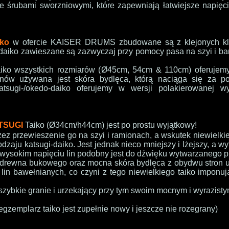
e śrubami sworzniowymi, które zapewniają łatwiejsze napięci
ko
w ofercie KAISER DRUMS zbudowane
są z klejonych k
i-daiko zawieszane są zazwyczaj przy pomocy pasa na szyi i ba
iko wszystkich rozmiarów (
Ø
45cm
, 54cm
& 110cm) oferujemy
bnów używana jest skóra bydlęca, którą naciąga się za po
katsugi-/okedo-daiko oferujemy w wersji polakierowanej 
TSUGI
Taiko (Ø34cm/h44cm) jest po prostu wyjątkowy!
zez przewieszenie go na szyi i ramionach, a wskutek niewielk
odzaju katsugi-daiko.
Jest jednak nieco mniejszy i lżejszy, a w
y wysokim napięciu lin podobny jest do dźwięku wytwarzanego p
o drewna bukowego oraz mocna skóra bydlęca z obydwu stron 
in bawełnianych, co czyni z tego niewielkiego taiko imponu
szybkie granie i urzekający przy tym swoim mocnym i wyrazist
 egzemplarz taiko jest zupełnie nowy i jeszcze nie rozegrany)