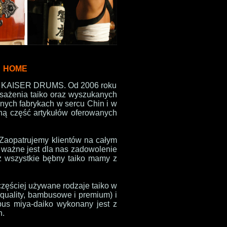
HOME
spół KAISER DRUMS. Od 2006 roku
osażenia taiko oraz wyszukanych
nych fabrykach w sercu Chin i w
zną część artykułów oferowanych
Zaopatrujemy klientów na całym
o ważne jest dla nas zadowolenie
ż wszystkie bębny taiko mamy z
częściej używane rodzaje taiko w
-quality, bambusowe i premium) i
pus miya-daiko wykonany jest z
h.