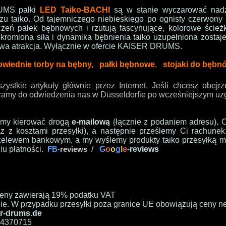
UMS pałki
LED Taiko-B
ACHI
są w stanie wyczarować nadz
u taiko. Od tajemniczego niebieskiego po ognisty czerwony 
zeń pałek bębnowych i rzutują fascynujące, kolorowe ścież
skromiona siła i dynamika bębnienia taiko uzupełniona zostaj
dziwa atrakcja. Wyłącznie w ofercie KAISER DRUMS.
wiednie torby na bębny
,
pałki bębnowe
,
stojaki do bębn
ystkie artykuły głównie przez Internet. Jeśli chcesz obejr
zamy do odwiedzenia nas w Düsseldorfie po wcześniejszym uzg
imy kierować drogą
e-
m
ailową
(łącznie z podaniem adresu)
.
z z kosztami przesyłki), a następnie prześlemy Ci rachune
zelewem bankowym, a my wyślemy produkty taiko przesyłką 
u płatności
.
/
G
o
o
g
l
e
-reviews
FB-
revie
ws
ceny zawierają 19% podatku VAT
ie. W przypadku przesyłki poza granice UE obowiązują ceny n
r-drums.de
1-4370715