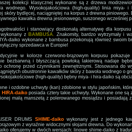
naszej kolekcji klasycznej wykonane są z drzewa modrzewi
ła wodnego. Wysokojakościowa (high-quality) linia miya- i h
ej skóry bydlęcej, naciągniętej na korpus z drewna piniowego.
ywnego kawałka drewna jesionowego, suszonego wcześniej prz
ugotrwałości i stanowiący doskonałą alternatywę dla korpusu
wykonany z
BAMBUSA
.
Znakomity, bardzo wytrzymały i wa
 MIYA-daiko wykonane z bambusa przekonują również swoim br
łączny sprzedawca w Europie!
dycyjnie w kolorze czerwono-brązowym korpusu pokazuje p
ie bezbarwną i błyszczącą powłoką lakierową nadaje bębno
wo ochronę przed czynnikami zewnętrznymi. Stosowana do wy
ciągniętych obustronnie kawałków skóry z bawoła wodnego o g
kojakościowe (high-quality) bębny miya- i hira-daiko są obci
e i ozdobne uchwyty (kan) zdobione w stylu japońskim, które 
.
HIRA-daiko
posiada cztery takie uchwyty. Wykonane one są 
dobionej małą manszetą z polerowanego mosiądzu i posiadają
KAISER DRUMS
SHIME-daiko
wykonany jest z jednego ka
brązowym z wyraźnie widocznymi słojami drewna. Do wykonani
aiko oferujemy w dwóch wersjach: linowe shime-daiko z trady