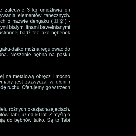
ze zaledwie 3 kg umożliwia on
nywania elementów tanecznych.
wych o nazwie dengaku (
田楽
) -
tymi białymi linami bawełnianymi
ustronnej bądź też jako bębenek
ngaku-daiko
można regulować do
bna. Noszenie bębna na pasku
nej na metalową obręcz i mocno
ymany jest zazwyczaj w dłoni i
dę ruchu. Oferujemy go w trzech
elu różnych okazjach/zajęciach.
ów Tabi już od 60 lat. Z myślą o
ują do bębnów taiko. Są to Tabi