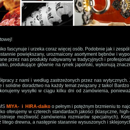
towej!
aiko fascynuje i urzeka coraz więcej osób. Podobnie jak i ze
eustannie powiększany, urozmaicony asortyment bębnów i wyp
ne przez nas produkty nabywamy w tradycyjnych i profesjonal
taiko, produkujące głównie na rynek japoński, wykonują znac
racy z nami i według zastrzeżonych przez nas wytycznych. 
e i solidne doradztwo na każdy temat związany z taiko! Bardz
okonujemy wysyłki w ciągu kilku dni od zamówienia, poniewa
UMS
MIYA-
i
HIRA-daiko
o pełnym i potężnym brzmieniu to naj
ko oferujemy w czterech standardach jakości (klasyczne, high
 (istnieje możliwość zamówienia rozmiarów specjalnych). Kor
 litego drewna, a następnie starannie wysuszonych i sklejonyc