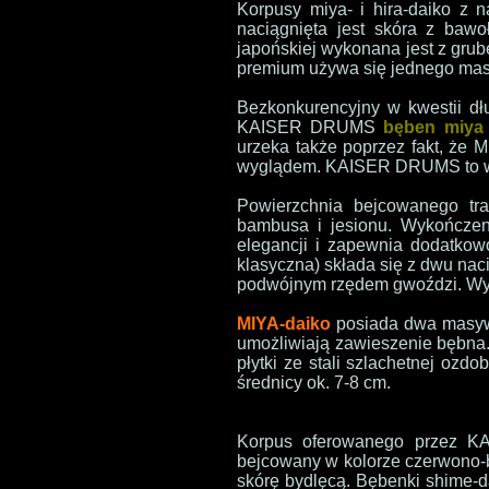
Korpusy miya- i hira-daiko z 
naciągnięta jest skóra z bawo
japońskiej wykonana jest z grub
premium używa się jednego mas
Bezkonkurencyjny w kwestii dł
KAISER DRUMS
bęben miya
urzeka także poprzez fakt, że
wyglądem. KAISER DRUMS to wy
Powierzchnia bejcowanego tra
bambusa i jesionu. Wykończen
elegancji i zapewnia dodatko
klasyczna) składa się z dwu na
podwójnym rzędem gwoździ. Wyso
MIYA-daiko
posiada dwa masywn
umożliwiają zawieszenie bębna
płytki ze stali szlachetnej oz
średnicy ok. 7-8 cm.
Korpus oferowanego przez 
bejcowany w kolorze czerwono-
skórę bydlęcą. Bębenki shime-d