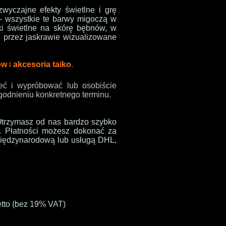
wyczajne efekty świetlne i grę
- wszystkie te barwy migoczą w
ki świetlne na skórę bębnów, w
e przez jaskrawie wizualizowane
ów
i
akcesoria taiko
.
zeć i wypróbować lub osobiście
odnieniu konkretnego terminu.
O
trzymasz od nas bardzo szybko
k. Płatności możesz dokonać za
międzynarodową lub usługą DHL
,
etto (bez 19% VAT)