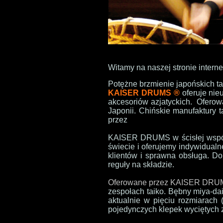
Witamy na naszej stronie interne
Potężne brzmienie japońskich t
KAISER DRUMS ®
oferuje ni
akcesoriów azjatyckich.
Oferowa
Japonii. Chińskie manufaktury 
przez
KAISER DRUMS w ścisłej współp
świecie i oferujemy indywidualn
klientów i sprawna obsługa. D
reguły na składzie.
Oferowane przez KAISER DR
zespołach taiko. Bębny miya-dai
aktualnie w pięciu rozmiarach
pojedynczych klepek wyciętych z